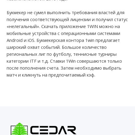
Букмекер не сумел выполнить требования властей для
получения соответствующей лицензии и получил статус
«нелегальный». Скачать приложение 1WIN можно на
мобильные устройства с операционными системами
Android и iOS. Букмекерская контора 1win предлагает
широкий охват событий. Большое количество
региональных лиг по футболу, теннисные турниры
категории ITF и т.д. Ставки 1Win совершаются только
после пополнения счета. Затем необходимо выбрать
матч и кликнуть на предпочитаемый кэф.
←
Previous Post
Next Post
→