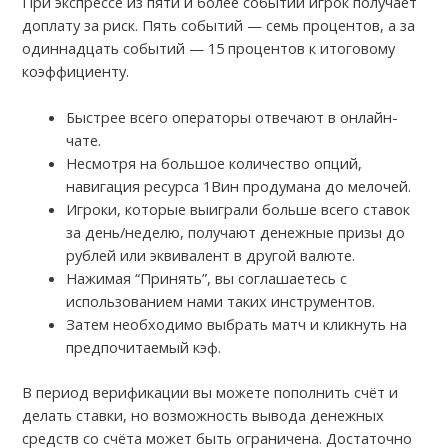
При экспрессе из пяти и более событий игрок получает
доплату за риск. Пять событий — семь процентов, а за
одиннадцать событий — 15 процентов к итоговому
коэффициенту.
Быстрее всего операторы отвечают в онлайн-
чате.
Несмотря на большое количество опций,
навигация ресурса 1Вин продумана до мелочей.
Игроки, которые выиграли больше всего ставок
за день/неделю, получают денежные призы до
рублей или эквивалент в другой валюте.
Нажимая “Принять”, вы соглашаетесь с
использованием нами таких инструментов.
Затем необходимо выбрать матч и кликнуть на
предпочитаемый кэф.
В период верификации вы можете пополнить счёт и
делать ставки, но возможность вывода денежных
средств со счёта может быть ограничена. Достаточно