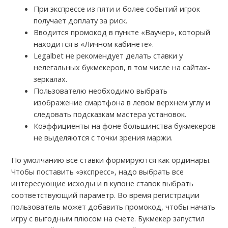
При экспрессе из пяти и более событий игрок
получает доплату за риск.
Вводится промокод в пункте «Ваучер», который
находится в «Личном кабинете».
Legalbet не рекомендует делать ставки у
нелегальных букмекеров, в том числе на сайтах-
зеркалах.
Пользователю необходимо выбрать
изображение смартфона в левом верхнем углу и
следовать подсказкам мастера установок.
Коэффициенты на фоне большинства букмекеров
не выделяются с точки зрения маржи.
По умолчанию все ставки формируются как ординары.
Чтобы поставить «экспресс», надо выбрать все
интересующие исходы и в купоне ставок выбрать
соответствующий параметр. Во время регистрации
пользователь может добавить промокод, чтобы начать
игру с выгодным плюсом на счете. Букмекер запустил