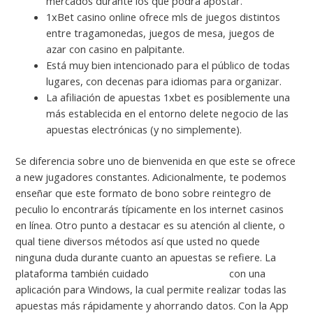
mercados durante los que podra apostar.
1xBet casino online ofrece mls de juegos distintos
entre tragamonedas, juegos de mesa, juegos de
azar con casino en palpitante.
Está muy bien intencionado para el público de todas
lugares, con decenas para idiomas para organizar.
La afiliación de apuestas 1xbet es posiblemente una
más establecida en el entorno delete negocio de las
apuestas electrónicas (y no simplemente).
Se diferencia sobre uno de bienvenida en que este se ofrece
a new jugadores constantes. Adicionalmente, te podemos
enseñar que este formato de bono sobre reintegro de
peculio lo encontrarás típicamente en los internet casinos
en línea. Otro punto a destacar es su atención al cliente, o
qual tiene diversos métodos así que usted no quede
ninguna duda durante cuanto an apuestas se refiere. La
plataforma también cuidado
1xbet argentina
con una
aplicación para Windows, la cual permite realizar todas las
apuestas más rápidamente y ahorrando datos. Con la App