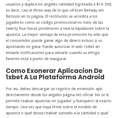
usuarios y duplica los angeles cantidad ingresada a $14. 300;
es decir, casi el three-way de lo que ofrecen Betway um
Betsson en tu página. El restitución se acredita a los
jugadores como un código promocional no meio de las
twenty four horas posteriores a new la liquidación sobre la
apuesta. La mayor ventaja de esta promoción ha sido que
el consumidor puede ganar algo de dinero incluso si su
apostando no gana. Puede autorizar el web 1xBet an
enviarle notificaciones para avisarle cuando su intriga
favorito está a punto de inaugurar.
Como Exonerar Aplicacion De
1xbet A La Plataforma Android
Por asi, debes descargar un registro de extensión. apk
directamente desde los angeles página net oficial. No se le
permite realizar apuestas en ‘jugador’ y ‘banquero’ al exacto
tiempo. Una vez que haya firme sobre el modelo de
apuesta o qual desea realizar sumado a la cantidad o qual