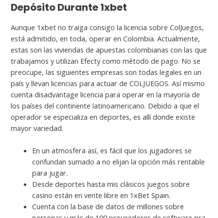
Depósito Durante 1xbet
Aunque 1xbet no traiga consigo la licencia sobre ColJuegos,
está admitido, en toda, operar en Colombia. Actualmente,
estas son las viviendas de apuestas colombianas con las que
trabajamos y utilizan Efecty como método de pago. No se
preocupe, las siguientes empresas son todas legales en un
país y llevan licencias para actuar de COLJUEGOS. Así mismo
cuenta disadvantage licencia para operar en la mayoría de
los países del continente latinoamericano. Debido a que el
operador se especializa en deportes, es allí donde existe
mayor variedad.
En un atmosfera así, es fácil que los jugadores se
confundan sumado a no elijan la opción más rentable
para jugar.
Desde deportes hasta mis clásicos juegos sobre
casino están en vente libre en 1xBet Spain.
Cuenta con la base de datos de millones sobre
personas y más de 100 proveedores de software pra