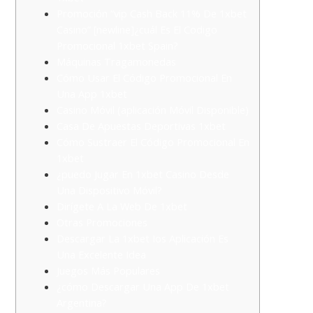
Promoción “vip Cash Back 11% De 1xbet
Casino” [newline]¿cuál Es El Codigo
Promocional 1xbet Spain?
Máquinas Tragamonedas
Cómo Usar El Código Promocional En
Una App 1xbet
Casino Móvil (aplicación Móvil Disponible)
Casa De Apuestas Deportivas 1xbet
Cómo Sustraer El Código Promocional En
1xbet
¿puedo Jugar En 1xbet Casino Desde
Una Dispositivo Móvil?
Dirígete A La Web De 1xbet
Otras Promociones
Descargar La 1xbet Ios Aplicación Es
Una Excelente Idea
Juegos Más Populares
¿cómo Descargar Una App De 1xbet
Argentina?