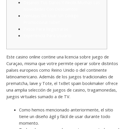
Dejanos Tus Datos Y Recibí Muchas Las
Novedades Con Descuentos
Ventajas De Usar Un Código
Promocional 1xbet
Pasos Para Registrarse
Experiencia Para Usuario
Este casino online contine una licencia sobre juego de
Curaçao, misma que votre permite operar sobre distintos
países europeos como Reino Unido o del continente
latinoamericano. Además de los juegos tradicionales de
prematcha, laive y Tote, el 1xBet spain bookmaker ofrece
una amplia selección de juegos de casino, tragamonedas,
juegos virtuales sumado a de TV.
Como hemos mencionado anteriormente, el sitio
tiene un diseño ágil y fácil de usar durante todo
momento.