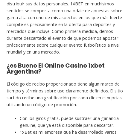
distribuir sus datos personales. 1XBET en muchisimos
sentidos se comporta como una odaie de apuestas sobre
gama alta con uno de mis aspectos en los que más fuerte
compite es precisamente en la oferta para deportes y
mercados que incluye. Como primera medida, demos
durante descartado el evento de que podemos apostar
prácticamente sobre cualquier evento futbolístico a nivel
mundial y en una mercado.
¿es Bueno El Online Casino 1xbet
Argentina?
El código de recibo proporcionado tiene algun marco de
tiempo y términos sobre uso claramente definidos. El sitio
surtido recibe una gratificación por cada clic en el nupcias
utilizando un código de promoción.
Con los giros gratis, puede sustraer una ganancia
genuine, que ya está disponible para descartar.
1xBet es mi empresa que ha desarrollado varios