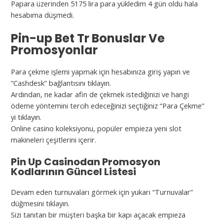
Papara üzerinden 5175 lira para yükledim 4 gün oldu hala
hesabıma düşmedi.
Pin-up Bet Tr Bonuslar Ve
Promosyonlar
Para çekme işlemi yapmak için hesabınıza giriş yapın ve
“Cashdesk” bağlantısını tıklayın.
Ardından, ne kadar afin de çekmek istediğinizi ve hangi
ödeme yöntemini tercih edeceğinizi seçtiğiniz “Para Çekme”
yi tıklayın.
Online casino koleksiyonu, popüler empieza yeni slot
makineleri çeşitlerini içerir.
Pin Up Casinodan Promosyon
Kodlarının Güncel Listesi
Devam eden turnuvaları görmek için yukarı “Turnuvalar”
düğmesini tıklayın.
Sizi tanıtan bir müşteri başka bir kapı açacak empieza