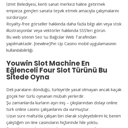
İzmit Belediyesi, kenti sanat merkezi haline getirmek
empieza gençleri sanata teşvik etmek amacıyla çalışmalarını
sürdürüyor.
Royalty-free görseller hakkında daha fazla bilgi alın veya stok
illüstrasyonlar veya vektörler hakkında SSS’leri görün.
Bu web sitenin Seo ‘su Bağcılar Web Tarafından
yapılmaktadır. [newline]Pın Up Casino mobil uygulamasının
kullanılabilirliği.
Youwin Slot Machine En
Eğlenceli Four Slot Türünü Bu
Sitede Oyna
Deli paraların döndüğü, türkiye’de yasal olmayan ancak kaçak
göçek her türlü oynanan mübah yerlerdir.
Şu zamanlarda kurların aşırı iniş – çıkışlarından dolayı online
türk online casino çalışanlarını da vurmuştur.
Uzun süre malta’da çalışan biri olarak söyleyebilirim ki; benim
çalıştığım on-line casinoların hiçbirinde hile yoktu.