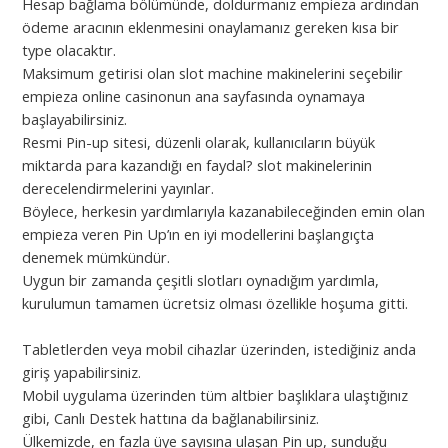
Hesap bağlama bölümünde, doldurmanız empieza ardından
ödeme aracının eklenmesini onaylamanız gereken kısa bir
type olacaktır.
Maksimum getirisi olan slot machine makinelerini seçebilir
empieza online casinonun ana sayfasında oynamaya
başlayabilirsiniz.
Resmi Pin-up sitesi, düzenli olarak, kullanıcıların büyük
miktarda para kazandığı en faydal? slot makinelerinin
derecelendirmelerini yayınlar.
Böylece, herkesin yardımlarıyla kazanabileceğinden emin olan
empieza veren Pin Up’ın en iyi modellerini başlangıçta
denemek mümkündür.
Uygun bir zamanda çeşitli slotları oynadığım yardımla,
kurulumun tamamen ücretsiz olması özellikle hoşuma gitti.
Tabletlerden veya mobil cihazlar üzerinden, istediğiniz anda
giriş yapabilirsiniz.
Mobil uygulama üzerinden tüm altbier başlıklara ulaştığınız
gibi, Canlı Destek hattına da bağlanabilirsiniz.
Ülkemizde, en fazla üye sayısına ulaşan Pin up, sunduğu