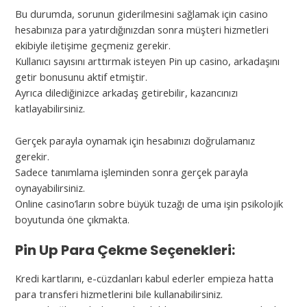
Bu durumda, sorunun giderilmesini sağlamak için casino
hesabınıza para yatırdığınızdan sonra müşteri hizmetleri
ekibiyle iletişime geçmeniz gerekir.
Kullanıcı sayısını arttırmak isteyen Pin up casino, arkadaşını
getir bonusunu aktif etmiştir.
Ayrıca dilediğinizce arkadaş getirebilir, kazancınızı
katlayabilirsiniz.
Gerçek parayla oynamak için hesabınızı doğrulamanız
gerekir.
Sadece tanımlama işleminden sonra gerçek parayla
oynayabilirsiniz.
Online casino’ların sobre büyük tuzağı de uma işin psikolojik
boyutunda öne çıkmakta.
Pin Up Para Çekme Seçenekleri:
Kredi kartlarını, e-cüzdanları kabul ederler empieza hatta
para transferi hizmetlerini bile kullanabilirsiniz.