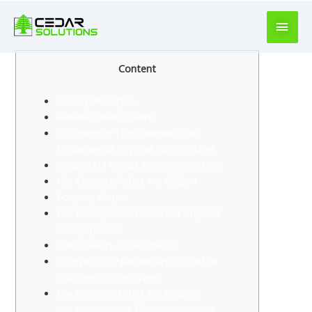
book
writer
for
Uncategorized
hire
Content
https://book-
success.com/
Топ Букмекеров
Финансовые Ставки
Системные Требования Для
Мобильной Версии Сайта 1xbet
Ставки На Спорт На Зеркале 1win
Как Скачать 1xbet На Айфон
Бонусы, Акции
Как На Зеркале Работает Служба
Поддержки?
Как Скачать 1xbet На Ios
In Зеркало Официального Сайта
Рабочее На Сегодня
Как Скачать 1xbet На Айфон
Устанавливаем Приложение На