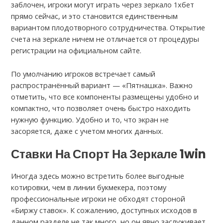
заблочен, игроки могут играть через зеркало 1хбет
прямо сейчас, и это становится единственным
вариантом плодотворного сотрудничества. Открытие
счета на зеркале ничем не отличается от процедуры
регистрации на официальном сайте.
По умолчанию игроков встречает самый
распространённый вариант — «Пятнашка». Важно
отметить, что все компоненты размещены удобно и
компактно, что позволяет очень быстро находить
нужную функцию. Удобно и то, что экран не
засоряется, даже с учетом многих данных.
Ставки На Спорт На Зеркале 1win
Иногда здесь можно встретить более выгодные
котировки, чем в линии букмекера, поэтому
профессиональные игроки не обходят стороной
«Биржу ставок». К сожалению, доступных исходов в
данном разделе не так много, но он явно заслуживает