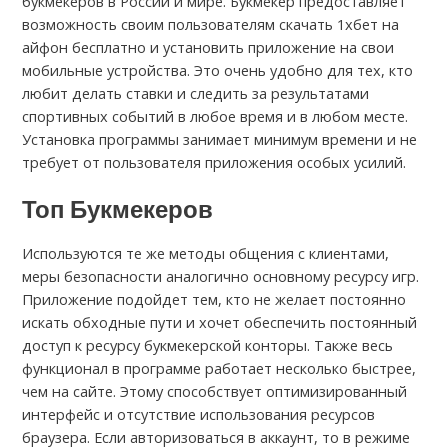
букмекеров в России и мире. Букмекер предоставляет
возможность своим пользователям скачать 1хбет на
айфон бесплатно и установить приложение на свои
мобильные устройства. Это очень удобно для тех, кто
любит делать ставки и следить за результатами
спортивных событий в любое время и в любом месте.
Установка программы занимает минимум времени и не
требует от пользователя приложения особых усилий.
Топ Букмекеров
Используются те же методы общения с клиентами,
меры безопасности аналогично основному ресурсу игр.
Приложение подойдет тем, кто не желает постоянно
искать обходные пути и хочет обеспечить постоянный
доступ к ресурсу букмекерской конторы. Также весь
функционал в программе работает несколько быстрее,
чем на сайте. Этому способствует оптимизированный
интерфейс и отсутствие использования ресурсов
браузера. Если авторизоваться в аккаунт, то в режиме