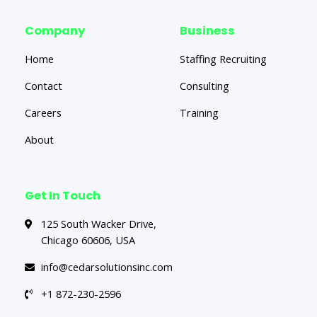
Company
Business
Home
Staffing Recruiting
Contact
Consulting
Careers
Training
About
Get In Touch
125 South Wacker Drive,
Chicago 60606, USA
info@cedarsolutionsinc.com
+1 872-230-2596