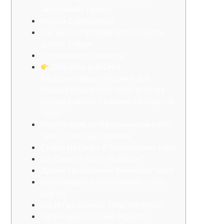
«яблочный» Гаджет
Работа С Депозитом
Как Зарегистрироваться И Начать
Делать Ставки
Популярные Букмекеры
Откройте Для Себя
Альтернативные Решения Для
Обхода Блокировок 1xbet И Снова
Наслаждайтесь Ставками На Спорт В
1xbet
Регистрация На Официальном Сайте
1win С Помощью Зеркала
Ставки На Спорт В Приложении 1xbet
Как Скачать 1xbet На Iphone?
Другие Приложения Букмекера 1xbet
Информация О Приложении 1xbet
Для Ios
Как И Где Скачать 1xbet На Айфон
Гарантирует Ли 1win Зеркало