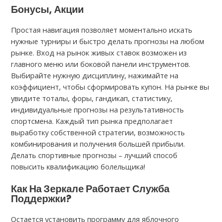
Бонусы, Акции
Простая навигация позволяет моментально искать
нужные турниры и быстро делать прогнозы на любом
рынке. Вход на рынок живых ставок возможен из
главного меню или боковой панели инструментов.
Выбирайте нужную дисциплину, нажимайте на
коэффициент, чтобы сформировать купон. На рынке вы
увидите тоталы, форы, гандикап, статистику,
индивидуальные прогнозы на результативность
спортсмена. Каждый тип рынка предполагает
выработку собственной стратегии, возможность
комбинирования и получения большей прибыли.
Делать спортивные прогнозы – лучший способ
повысить квалификацию болельщика!
Как На Зеркале Работает Служба
Поддержки?
Остается установить программу для яблочного