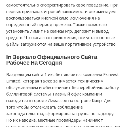
самостоятельно скорректировать свое поведение. При
первых признаках игровой зависимости рекомендуем
воспользоваться кнопкой само исключения на
определенный период времени. Также возможно
установить лимит на сеансы игр, депозит и вывод
средств. Что касается приложения, все установочные
файлы загружаются на ваше портативное устройство.
In Зеркало Официального Сайта
Рабочее На Сегодня
Владельцем сайта 1 икс бет является компания Exinvest
Limited, которая также занимается техническим
обслуживанием и обеспечивает бесперебойную работу
биллинговой системы. Главный офис компании
находится в городе Лимассол на острове Кипр. Для
того чтобы отслеживать соблюдение
законодательства, сформирована группа по надзору.
По их наводке, местные провайдеры начинают
отслеживание и введение запретов на пользование тем