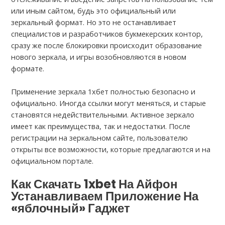
или иным сайтом, будь это официальный или
зеркальный формат. Но это не останавливает
специалистов и разработчиков букмекерских контор,
сразу же после блокировки происходит образование
нового зеркала, и игры возобновляются в новом
формате.
Применение зеркала 1хбет полностью безопасно и
официально. Иногда ссылки могут меняться, и старые
становятся недействительными. Активное зеркало
имеет как преимущества, так и недостатки. После
регистрации на зеркальном сайте, пользователю
открыты все возможности, которые предлагаются и на
официальном портале.
Как Скачать 1xbet На Айфон
Устанавливаем Приложение На
«яблочный» Гаджет