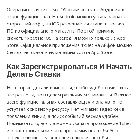
Операционная система iOS отличается от Андроид в
плане функционала. На Android можно устанавливать
сторонний софт, на iOS разрешается ставить только
ПО из официального магазина. По этой причине
скачать 1xbet на iOS на сегодня можно только из App
Store. Официальное приложение 1xBet на Айфон можно
бесплатно скачать из магазина софта App Store.
Как Зарегистрироваться И Начать
Делать Ставки
Некоторые детали изменены, чтобы удобно вместить
все разделы, но в целом различия минимальны. Важнее
всего функциональная составляющая и она явно не
уступает основному ресурсу. Нет никаких задержек в
появлении линии, а поиск событий весьма удобен.
Помимо этого, всегда можно скачать приложение 1хБет
и в настройках изменить программу под себя. Это
переключение тем, дополнительные способы