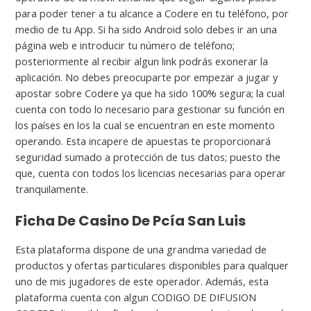
para poder tener a tu alcance a Codere en tu teléfono, por
medio de tu App. Si ha sido Android solo debes ir an una
página web e introducir tu número de teléfono;
posteriormente al recibir algun link podrás exonerar la
aplicación. No debes preocuparte por empezar a jugar y
apostar sobre Codere ya que ha sido 100% segura; la cual
cuenta con todo lo necesario para gestionar su función en
los países en los la cual se encuentran en este momento
operando. Esta incapere de apuestas te proporcionará
seguridad sumado a protección de tus datos; puesto the
que, cuenta con todos los licencias necesarias para operar
tranquilamente.
Ficha De Casino De Pcía San Luis
Esta plataforma dispone de una grandma variedad de
productos y ofertas particulares disponibles para qualquer
uno de mis jugadores de este operador. Además, esta
plataforma cuenta con algun CODIGO DE DIFUSION