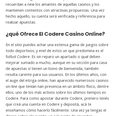
recuerdan a new los amantes de aquellas casinos y los
mantienen contentos con atractivas propuestas. Una vez
hecho aquello, su cuenta será verificada y referencia para
realizar apuestas.
¿qué Ofrece El Codere Casino Online?
En el sitio puedes achar una extensa gama de juegos sobre
todo deportivos; y enel de estos un que predomina es el
futbol Codere. Es sin reparo un apartado o qual deben
mejorar sumado a mucho, aunque en su sección para casa
de apuestas sí tienen un bono de bienvenida, también
resulta carente para sus usuarios. En los últimos años, con
el auge del intriga online, han aparecido numerosos casinos
on-line que tenían nan presencia en un ámbito físico, dentre
ellos, uno de los más activos sobre los últimos tiempos es
Codere. Para como apostar durante Codere, primero tenés
que creá una cuenta en Codere y depositá, acá te
enseñamos cómo hacerlo fácilmente. Una vez ya tengas el
dinero sobre ela cuenta, ve a la parte de apuestas