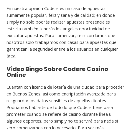
En nuestra opinión Codere es mi casa de apuestas
sumamente popular, feliz y sana y de calidad; en donde
simply no solo podrás realizar apuestas presenciales
estrella también tendrás los angeles oportunidad de
executar apuestas. Para comenzar, te recordamos que
nosotros sólo trabajamos con casas para apuestas que
garantizan la seguridad entire a los usuarios en cualquier
área.
Video Bingo Sobre Codere Casino
Online
Cuentan con licencia de lotería de una ciudad para proceder
en Buenos Zones, así como encriptación avanzada para
resguardar los datos sensibles de aquellas clientes.
Podríamos hablarte de todo lo que Codere tiene para
prometer cuando se refiere de casino durante línea u
algunos deportes, pero simply no te servirá para nada si
zero comenzamos con lo necesario. Para ser más