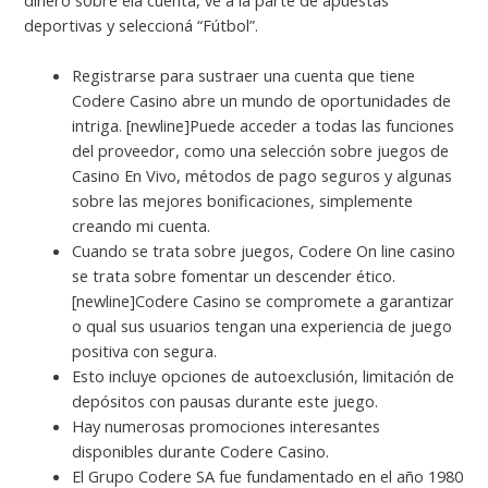
deportivas y seleccioná “Fútbol”.
Registrarse para sustraer una cuenta que tiene
Codere Casino abre un mundo de oportunidades de
intriga. [newline]Puede acceder a todas las funciones
del proveedor, como una selección sobre juegos de
Casino En Vivo, métodos de pago seguros y algunas
sobre las mejores bonificaciones, simplemente
creando mi cuenta.
Cuando se trata sobre juegos, Codere On line casino
se trata sobre fomentar un descender ético.
[newline]Codere Casino se compromete a garantizar
o qual sus usuarios tengan una experiencia de juego
positiva con segura.
Esto incluye opciones de autoexclusión, limitación de
depósitos con pausas durante este juego.
Hay numerosas promociones interesantes
disponibles durante Codere Casino.
El Grupo Codere SA fue fundamentado en el año 1980