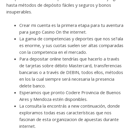
hasta métodos de depósito fáciles y seguros y bonos
insuperables.
Crear mi cuenta es la primera etapa para tu aventura
para juego Casino On the internet.
La gama de competencias y deportes que nos se?ala
es enorme, y sus cuotas suelen ser altas comparadas
con la competencia en el mercado.
Para depositar online tendrías que hacerlo a través
de tarjetas sobre débito Mastercard, transferencias
bancarias o a través de DEBIN, todos ellos, métodos
en los la cual siempre será necesaria la presencia
delete banco.
Esperamos que pronto Codere Provincia de Buenos
Aires y Mendoza estén disponibles.
La consulta la encontrás a new continuación, donde
exploramos todas esas características que nos
fascinan de esta organizacion de apuestas durante
internet.