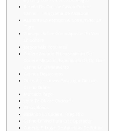
Reseña Del On Line Casino Codere
Casino — Programa De Afiliación
Asistente En Atención Al Consumidor En
Tigre
Consejos Sobre Cómo Apostar En Vivo
En Codere
Juegos Más Populares
Codere Anunció El Lanzamiento De
Codere Metacup, Experiencia De On Line
Casino En El Metaverso
Casinos Destacados
Otras Alternativas Para Jugar On Line
Casino Online
Mercado Pago
¿qué Te Ofrece Codere?
Otros Bonos
Iniciando En Codere – Registro
Casino En Vivo Para Este Operador
Codere, El Lugar De Apuestas De Fútbol