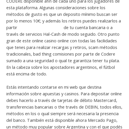
CODERE disponible afin de cada uno para los jugadores de
esta plataforma. Algunas consideraciones sobre los
métodos de gusto es que un deposito mínimo buscan ser
por lo menos 10€; y además los retiros puedes realizarlos a
partir
https://codere-ar.com/
de tu cuenta bancaria o a
través de servicios Hal-Cash de modo seguido. Otro punto
gran de este online casino online con todas las facilidades
que tenes para realizar recargas y retiros, scam métodos
tradicionales, bad thing comisiones por parte de Codere
sumado a una seguridad o qual te garantiza tener tu plata.
En la cabeza sobre los apostadores argentinos, el fútbol
está encima de todo.
Estás intentando contarse en mi web que destina
información sobre apuestas y casinos. Para depositar online
debes hacerlo a través de tarjetas de débito Mastercard,
transferencias bancarias o the través de DEBIN, todos ellos,
métodos en los o qual siempre será necesaria la presencia
del banco. También está disponible ahora Mercado Pago,
un método muy popular sobre Argentina y con el que podés