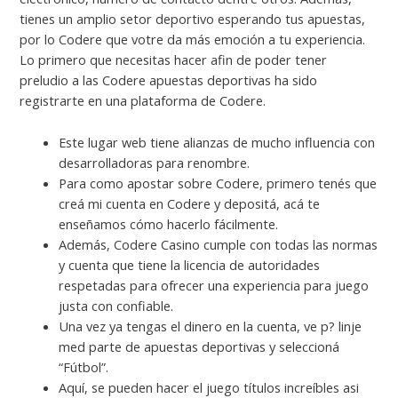
tienes un amplio setor deportivo esperando tus apuestas,
por lo Codere que votre da más emoción a tu experiencia.
Lo primero que necesitas hacer afin de poder tener
preludio a las Codere apuestas deportivas ha sido
registrarte en una plataforma de Codere.
Este lugar web tiene alianzas de mucho influencia con
desarrolladoras para renombre.
Para como apostar sobre Codere, primero tenés que
creá mi cuenta en Codere y depositá, acá te
enseñamos cómo hacerlo fácilmente.
Además, Codere Casino cumple con todas las normas
y cuenta que tiene la licencia de autoridades
respetadas para ofrecer una experiencia para juego
justa con confiable.
Una vez ya tengas el dinero en la cuenta, ve p? linje
med parte de apuestas deportivas y seleccioná
“Fútbol”.
Aquí, se pueden hacer el juego títulos increíbles asi