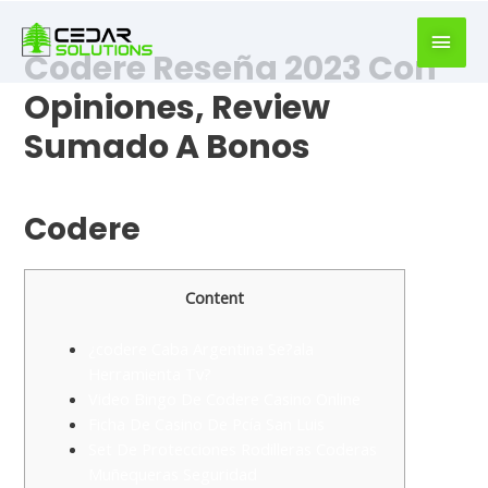
book
writer
Codere Reseña 2023 Con
for
hire
Opiniones, Review
https://book-
Sumado A Bonos
success.com/
Uncategorized
Codere
Content
¿codere Caba Argentina Se?ala
Herramienta Tv?
Video Bingo De Codere Casino Online
Ficha De Casino De Pcía San Luis
Set De Protecciones Rodilleras Coderas
Muñequeras Seguridad