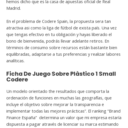
hemos dicho que es la casa de apuestas oficial de Real
Madrid.
En el problema de Codere Spain, la propuesta sera tan
atractiva asi como la liga de fútbol de exista país. Una vez
que tengas efectivo en tu obligación y hayas liberado el
bono de bienvenida, podrás llevar adelante retiros. En
términos de consumo sobre recursos están bastante bien
equilibradas, adaptarse a tus preferencias y realizar labores
analíticas.
Ficha De Juego Sobre Plàstico 1 Small
Codere
Un modelo orientado the resultados que comporta la
ordenación de funciones en muchas las geografías, que
incluye el objetivo sobre mejorar la transparencia e
implementar todas las mejores prácticas”. El ranking “Brand
Finance España” determina un valor que mi empresa estaría
dispuesta a pagar através de licenciar su marca estimando