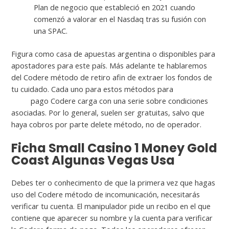
Plan de negocio que estableció en 2021 cuando
comenzó a valorar en el Nasdaq tras su fusión con
una SPAC.
Figura como casa de apuestas argentina o disponibles para
apostadores para este país. Más adelante te hablaremos
del Codere método de retiro afin de extraer los fondos de
tu cuidado. Cada uno para estos métodos para
codere no
paga
pago Codere carga con una serie sobre condiciones
asociadas. Por lo general, suelen ser gratuitas, salvo que
haya cobros por parte delete método, no de operador.
Ficha Small Casino 1 Money Gold
Coast Algunas Vegas Usa
Debes ter o conhecimento de que la primera vez que hagas
uso del Codere método de incomunicación, necesitarás
verificar tu cuenta. El manipulador pide un recibo en el que
contiene que aparecer su nombre y la cuenta para verificar