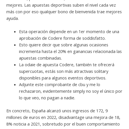
mejores. Las apuestas deportivas suben el nivel cada vez
más con por eso qualquer bono de bienvenida trae mejores
ayuda.
Esta operación depende en un 1er momento de una
aprobación de Codere forma de soddisfatto.
Esto quiere decir que sobre algunas ocasiones
incrementa hasta el 20% en ganancias relacionada las
apuestas combinadas.
La odaie de apuesta Codere, también te ofrecerá
supercuotas, estás son más atractivas solitary
disponibles para algunos eventos deportivos.
Adjunte este comprobante de cbu y me lo
rechazaron, evidentemente simply no soy el único por
lo que veo, no pagan a nadie.
En concreto, España alcanzó unos ingresos de 172, 9
millones de euros en 2022, disadvantage una mejora de 18,
8% noticia a 2021, sobretudo por el buen comportamiento