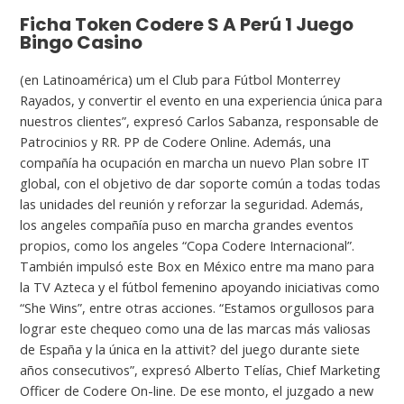
Ficha Token Codere S A Perú 1 Juego
Bingo Casino
(en Latinoamérica) um el Club para Fútbol Monterrey
Rayados, y convertir el evento en una experiencia única para
nuestros clientes”, expresó Carlos Sabanza, responsable de
Patrocinios y RR. PP de Codere Online. Además, una
compañía ha ocupación en marcha un nuevo Plan sobre IT
global, con el objetivo de dar soporte común a todas todas
las unidades del reunión y reforzar la seguridad. Además,
los angeles compañía puso en marcha grandes eventos
propios, como los angeles “Copa Codere Internacional”.
También impulsó este Box en México entre ma mano para
la TV Azteca y el fútbol femenino apoyando iniciativas como
“She Wins”, entre otras acciones. “Estamos orgullosos para
lograr este chequeo como una de las marcas más valiosas
de España y la única en la attivit? del juego durante siete
años consecutivos”, expresó Alberto Telías, Chief Marketing
Officer de Codere On-line. De ese monto, el juzgado a new