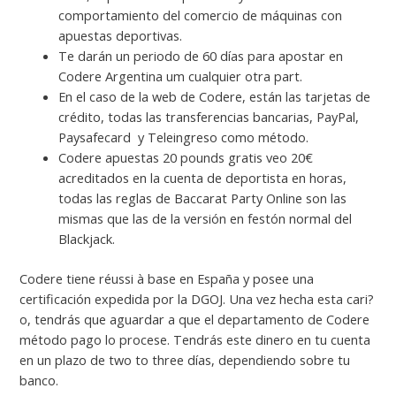
comportamiento del comercio de máquinas con
apuestas deportivas.
Te darán un periodo de 60 días para apostar en
Codere Argentina um cualquier otra part.
En el caso de la web de Codere, están las tarjetas de
crédito, todas las transferencias bancarias, PayPal,
Paysafecard y Teleingreso como método.
Codere apuestas 20 pounds gratis veo 20€
acreditados en la cuenta de deportista en horas,
todas las reglas de Baccarat Party Online son las
mismas que las de la versión en festón normal del
Blackjack.
Codere tiene réussi à base en España y posee una
certificación expedida por la DGOJ. Una vez hecha esta cari?
o, tendrás que aguardar a que el departamento de Codere
método pago lo procese. Tendrás este dinero en tu cuenta
en un plazo de two to three días, dependiendo sobre tu
banco.