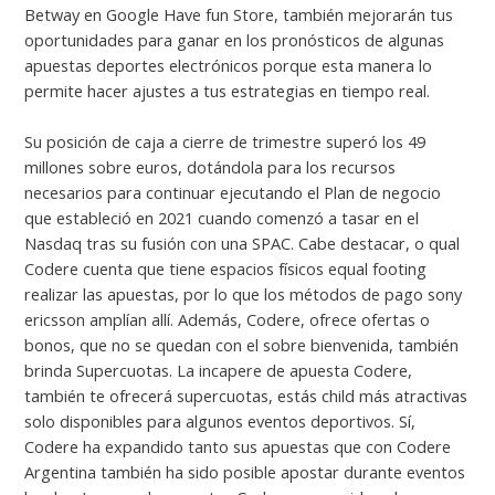
Betway en Google Have fun Store, también mejorarán tus
oportunidades para ganar en los pronósticos de algunas
apuestas deportes electrónicos porque esta manera lo
permite hacer ajustes a tus estrategias en tiempo real.
Su posición de caja a cierre de trimestre superó los 49
millones sobre euros, dotándola para los recursos
necesarios para continuar ejecutando el Plan de negocio
que estableció en 2021 cuando comenzó a tasar en el
Nasdaq tras su fusión con una SPAC. Cabe destacar, o qual
Codere cuenta que tiene espacios físicos equal footing
realizar las apuestas, por lo que los métodos de pago sony
ericsson amplían allí. Además, Codere, ofrece ofertas o
bonos, que no se quedan con el sobre bienvenida, también
brinda Supercuotas. La incapere de apuesta Codere,
también te ofrecerá supercuotas, estás child más atractivas
solo disponibles para algunos eventos deportivos. Sí,
Codere ha expandido tanto sus apuestas que con Codere
Argentina también ha sido posible apostar durante eventos