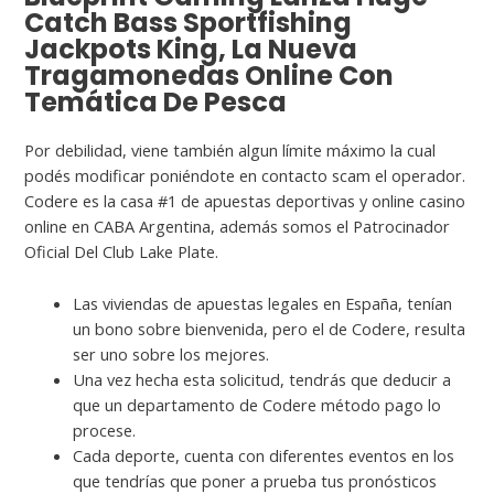
Catch Bass Sportfishing
Jackpots King, La Nueva
Tragamonedas Online Con
Temática De Pesca
Por debilidad, viene también algun límite máximo la cual
podés modificar poniéndote en contacto scam el operador.
Codere es la casa #1 de apuestas deportivas y online casino
online en CABA Argentina, además somos el Patrocinador
Oficial Del Club Lake Plate.
Las viviendas de apuestas legales en España, tenían
un bono sobre bienvenida, pero el de Codere, resulta
ser uno sobre los mejores.
Una vez hecha esta solicitud, tendrás que deducir a
que un departamento de Codere método pago lo
procese.
Cada deporte, cuenta con diferentes eventos en los
que tendrías que poner a prueba tus pronósticos