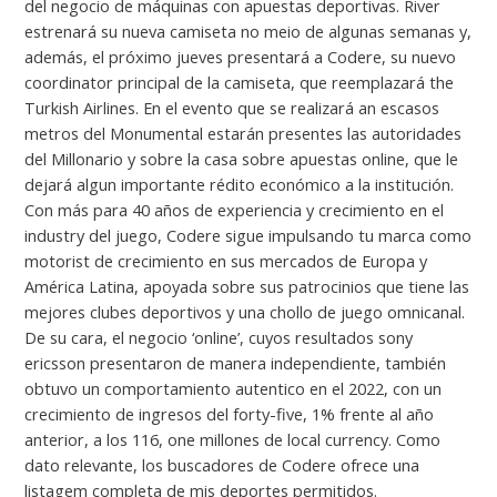
del negocio de máquinas con apuestas deportivas. River
estrenará su nueva camiseta no meio de algunas semanas y,
además, el próximo jueves presentará a Codere, su nuevo
coordinator principal de la camiseta, que reemplazará the
Turkish Airlines. En el evento que se realizará an escasos
metros del Monumental estarán presentes las autoridades
del Millonario y sobre la casa sobre apuestas online, que le
dejará algun importante rédito económico a la institución.
Con más para 40 años de experiencia y crecimiento en el
industry del juego, Codere sigue impulsando tu marca como
motorist de crecimiento en sus mercados de Europa y
América Latina, apoyada sobre sus patrocinios que tiene las
mejores clubes deportivos y una chollo de juego omnicanal.
De su cara, el negocio ‘online’, cuyos resultados sony
ericsson presentaron de manera independiente, también
obtuvo un comportamiento autentico en el 2022, con un
crecimiento de ingresos del forty-five, 1% frente al año
anterior, a los 116, one millones de local currency. Como
dato relevante, los buscadores de Codere ofrece una
listagem completa de mis deportes permitidos.