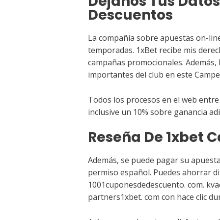
Dejanos Tus Datos
Descuentos
La compañía sobre apuestas on-line
temporadas. 1xBet recibe mis derech
campañas promocionales. Además, l
importantes del club en este Campe
Todos los procesos en el web entre
inclusive un 10% sobre ganancia adic
Reseña De 1xbet C
Además, se puede pagar su apuesta 
permiso español. Puedes ahorrar di
1001cuponesdedescuento. com. kvadra
partners1xbet. com con hace clic dur