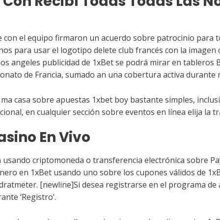
 Con Recibí Todas Todas Las 
 con el equipo firmaron un acuerdo sobre patrocinio para t
os para usar el logotipo delete club francés con la imagen 
os angeles publicidad de 1xBet se podrá mirar en tableros
onato de Francia, sumado an una cobertura activa durante r
 ma casa sobre apuestas 1xbet boy bastante simples, inclu
ional, en cualquier sección sobre eventos en línea elija la 
asino En Vivo
usando criptomoneda o transferencia electrónica sobre Pay
nero en 1xBet usando uno sobre los cupones válidos de 1x
tmeter. [newline]Si desea registrarse en el programa de af
ante ‘Registro’.