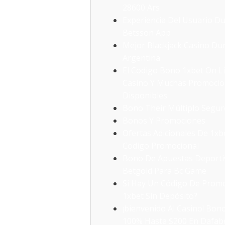
28600 Ars
Experiencia Del Usuario D
Betsson App
Mejor Blackjack Casino Du
Argentina
El Codigo Bono 1xbet On L
Casino Y Muchas Promoci
Disponibles
Bono Their Múltiplo Segur
Bonos Y Promociones
Ofertas Adicionales De 1xb
Codigo Promocional
Bono De Apuestas Deporti
Betgold Para Bc Game
Si Hay Un Código De Prom
1xbet Sin Depósito?
¡bienvenido Al Casino! Bon
100% Hasta $200 En Dafab