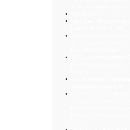
Tercera Camiseta De River
Club Atlético River Plate
Recibí Las Últimas Noticia
Juega River Plate ¡y Más!
Se Renueva El Cupo Sobre 
Ahorro: ¿quiénes Pueden Y
No Pueden Comprar?
Así Es La Nueva Camiseta 
Que Saldrá Sobre Agosto: 
Detalles
Camiseta Water Plate Dam
Vintage Retro Cordones
La Nueva Camiseta De Wat
Con Algun Diseño Que Tem
Pasado, Presente Sumado 
Futuro, Y El Lema Que Apun
Corazón
River Venció 1 A 0 A Defens