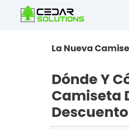
book
writer
for
hire
https://book-
success.com/
La Nueva Camise
Uncategorized
Dónde Y C
Camiseta D
Descuento