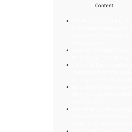
Content
Dónde Y Cómo Comprar La
Informacion Camiseta De R
Descuento: En Absoluto L
Hay Que Saber
¿cuándo Debutará Codere 
Pecho Para La Banda Roja?
El Spot De Presentación D
Angeles Camiseta De Lake
Participación De Mis Jugad
Así Es La Informacion Cami
River, Con Un Razon Origin
Nuevo Lema
Cancillería Con River Firma
Convenio Para Posicionar A
Deporte Agudo En El Mun
Los Detalles Entre Ma Nue