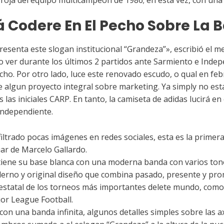
Codere En El Pecho Sobre La 
 presenta este slogan institucional “Grandeza”», escribió e
do ver durante los últimos 2 partidos ante Sarmiento e Indep
cho. Por otro lado, luce este renovado escudo, o qual en f
 algun proyecto integral sobre marketing. Ya simply no están
 las iniciales CARP. En tanto, la camiseta de adidas lucirá e
Independiente.
iltrado pocas imágenes en redes sociales, esta es la primera
uar de Marcelo Gallardo.
ene su base blanca con una moderna banda con varios tonos
erno y original diseño que combina pasado, presente y pro
estatal de los torneos más importantes delete mundo, como 
r League Football.
n una banda infinita, algunos detalles simples sobre las axil