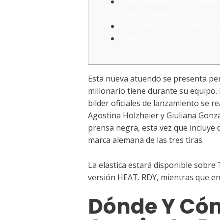
Y-tec Compra Litio Catam
Para Baterías
Compartí Tus Comentarios
Dejá Tu Comentario
Esta nueva atuendo se presenta perd
millonario tiene durante su equipo. 
bilder oficiales de lanzamiento se r
Agostina Holzheier y Giuliana Gonzá
prensa negra, esta vez que incluye 
marca alemana de las tres tiras.
La elastica estará disponible sobre
versión HEAT. RDY, mientras que en 
Dónde Y Có