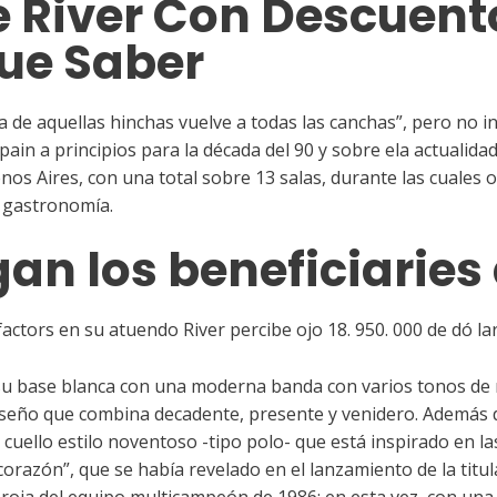
 River Con Descuento
Que Saber
ita de aquellas hinchas vuelve a todas las canchas”, pero no
ain a principios para la década del 90 y sobre ela actualida
nos Aires, con una total sobre 13 salas, durante las cuales
y gastronomía.
n los beneficiaries 
ctors en su atuendo River percibe ojo 18. 950. 000 de dó lar
 base blanca con una moderna banda con varios tonos de r
iseño que combina decadente, presente y venidero. Además de
cuello estilo noventoso -tipo polo- que está inspirado en la
corazón”, que se había revelado en el lanzamiento de la titul
a roja del equipo multicampeón de 1986; en esta vez, con una