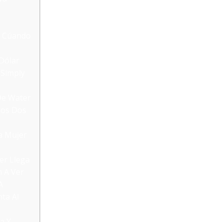
s, Cúando
Dólar
 Simply
De Water
Los Dos
a Mujer
er Llega
 A Ver
A
ta Al
a Y