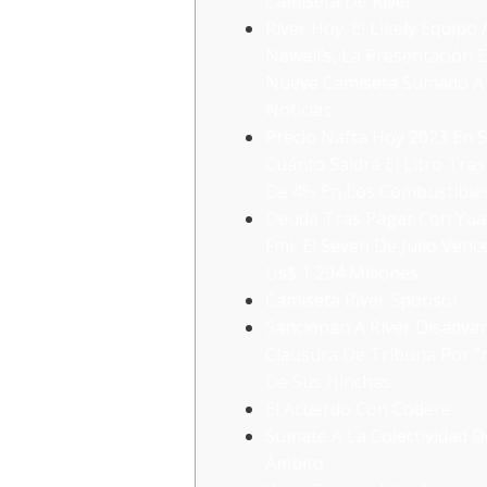
Camiseta De River
River Hoy: El Likely Equipo
Newell’s, La Presentación 
Nueva Camiseta Sumado A 
Noticias
Precio Nafta Hoy 2023 En S
Cuánto Saldrá El Litro Tra
De 4% En Los Combustible
Deuda Tras Pagar Con Yua
Fmi, El Seven De Julio Venc
Us$ 1 294 Millones
Camiseta River Sponsor
Sancionan A River Disadva
Clausura De Tribuna Por “
De Sus Hinchas
El Acuerdo Con Codere
Sumate A La Colectividad D
Ámbito