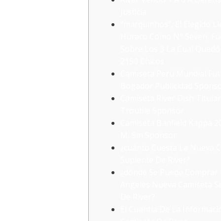
Justicia
“marquinhos”, El Elegido L
Huraco Como N° Seven, F
Sobre Los 3 La Cual Quedó
2150 Chicos
Camiseta Perú Mundial Fut
Bogador Publicidad Spons
Camiseta River Dish Titula
Trouble Sponsor
Camiseta Banfield Kappa 20
M, Sin Sponsor
¿cuánto Cuesta La Nueva 
Suplente De River?
¿dónde Se Puede Comprar 
Angeles Nueva Camiseta 
De River?
El Cuantia De La Informaci