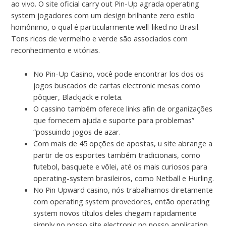
ao vivo. O site oficial carry out Pin-Up agrada operating
system jogadores com um design brilhante zero estilo
homônimo, o qual é particularmente well-liked no Brasil.
Tons ricos de vermelho e verde são associados com
reconhecimento e vitórias.
No Pin-Up Casino, você pode encontrar los dos os
jogos buscados de cartas electronic mesas como
pôquer, Blackjack e roleta.
O cassino também oferece links afin de organizações
que fornecem ajuda e suporte para problemas”
“possuindo jogos de azar.
Com mais de 45 opções de apostas, u site abrange a
partir de os esportes também tradicionais, como
futebol, basquete e vôlei, até os mais curiosos para
operating-system brasileiros, como Netball e Hurling.
No Pin Upward casino, nós trabalhamos diretamente
com operating system provedores, então operating
system novos títulos deles chegam rapidamente
simply no nosso site electronic no nosso application.