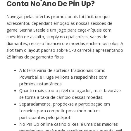
Conta No Ano De Pin Up?
Navegar pelas ofertas promocionais foi fácil, um que
acrescentou cependant emoção às nossas sessões de
game. Sienna Steele é um jogo para caça-níqueis com
cuestión de assalto, simply no qual cofres, sacos de
diamantes, recurso financeiro e moedas enchem os rolos. A
slot tem o layout padrão sobre 5×3 carretéis apresentando
25 linhas de pagamento fixas.
A loteria varia de sorteios tradicionais como
Powerball e Huge Millions a raspadinhas com
prêmios instantâneos.
Quanto mais stop o nível do jogador, mais favorável
se torna a taxa de câmbio dessas moedas.
Separadamente, propõe-se a participação em
torneios para competir possuindo outros
participantes pelo jackpot.
No Pin Up on line casino o Real é uma das maiores
moedas que você pode escolher como a moeda weil