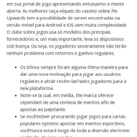
em sua jornal de jogo apresentando entusiasmo e mente
aberta. As melhores caça-níqueis do cassino online Pin
Upwards tem a possibilidade de serem encontradas na
versão móvel para Android e iOS sem muita complexidade.
O clube sobre jogos usa só modelos dos principais
fornecedores e, um mais importante, leva os dispositivos
sob licença. Ou seja, os jogadores sinceramente não terão
nenhum problema com retornos e ganhos regulares.
Os bônus sempre foram alguma ótima maneira para
dar uma nova motivação para jogar aos usuários
regulares e atrair recém-lan?ados jogadores para a
new plataforma.
Note-se la cual, em média, the marca oferece
cependant de uma centena de eventos afin de
apostas ao palpitante.
Se você’estiver procurando jogar jogos para cartas
populares systems apostar em eventos esportivos,
você’nunca estará longe de toda a diversão electronic