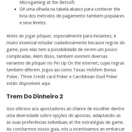
Microgaming at the Betsoft.
Dê uma olhada na tabela abaixo para conhecer the
lista dos métodos de pagamento também populares
e seus limites.
Antes de jogar pôquer, especialmente para iniciantes, é
muito essencial estudar cuidadosamente because regras do
game, pois elas tem a possibilidade de serem um pouco
complicadas. Além disso, também existem diversas
variantes de pôquer no Pin Up On the internet, cujas regras
também diferem. Jogos asi como Texas Hold’em Bonus
Poker, Three Credit card Poker e Carribbean Stud Poker
estão disponíveis aqui.
Trem Do Dinheiro 2
Isso oferece aos apostadores an chance de escolher dentre
uma diversidade sobre opções de apostas, adaptando-as
às suas preferências individuais at the estratégias de game.
Ao concluirmos nosso guia, nós u incentivamos an embarcar