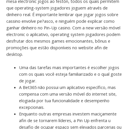
mesa electronic jogos ao festón, todos os quais permitem
que operating-system jogadores joguem através de
dinheiro real. É importante lembrar que jogar jogos sobre
cassino envolve pe?asco, e ninguém pode explicar como
ganhar dinheiro no Pin-Up casino. Com a new versão móvel
electronic o aplicativo, operating system jogadores podem
desfrutar dos mesmos games emocionantes, bônus e
promoções que estão disponíveis no website afin de
desktop.
Uma das tarefas mais importantes é escolher jogos
com os quais você esteja familiarizado e o qual goste
de jogar.
A Bet365 não possui um aplicativo específico, mas
compensa com uma versão móvel do internet site,
elogiada por tua funcionalidade e desempenho
excepcionais.
Enquanto outras empresas investem maciçamente
afin de se tornarem líderes, a Pin Up enfrenta u
desafio de ocupar espaço sem elevados parcerias ou