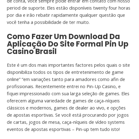
de conta, você sempre pode entrar em contato com nosso
period de suporte. Eles estão disponíveis twenty four horas
por dia e irão rebatir rapidamente qualquer questão que
você tenha a possibilidade de ter muito.
Como Fazer Um Download Da
Aplicação Do Site Formal Pin Up
Casino Brasil
Este é um dos mais importantes factores pelos quais o site
disponibiliza todos os tipos de entretenimento de game
online” “em variações tanto para amadores como afin de
profissionais. Recentemente entrei no Pin-Up Casino, e
fiquei impressionado com sua larga seleção de games. Eles
oferecem alguma variedade de games de caça-níqueis
clássicos e modernos, games de dealer ao vivo, e opções
de apostas esportivas. Se você está procurando por jogos
de cartas, jogos de mesa, caça-níqueis de vídeo systems
eventos de apostas esportivas – Pin-up tem tudo isto!