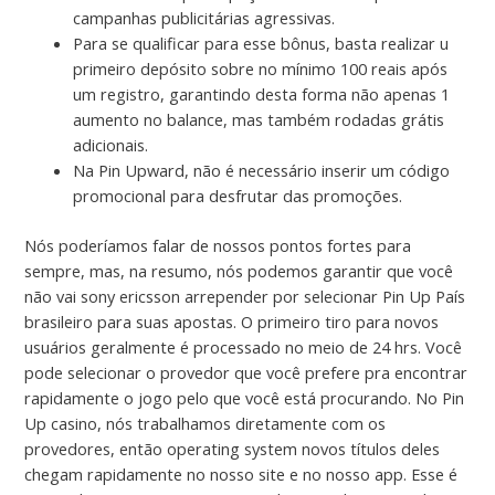
campanhas publicitárias agressivas.
Para se qualificar para esse bônus, basta realizar u
primeiro depósito sobre no mínimo 100 reais após
um registro, garantindo desta forma não apenas 1
aumento no balance, mas também rodadas grátis
adicionais.
Na Pin Upward, não é necessário inserir um código
promocional para desfrutar das promoções.
Nós poderíamos falar de nossos pontos fortes para
sempre, mas, na resumo, nós podemos garantir que você
não vai sony ericsson arrepender por selecionar Pin Up País
brasileiro para suas apostas. O primeiro tiro para novos
usuários geralmente é processado no meio de 24 hrs. Você
pode selecionar o provedor que você prefere pra encontrar
rapidamente o jogo pelo que você está procurando. No Pin
Up casino, nós trabalhamos diretamente com os
provedores, então operating system novos títulos deles
chegam rapidamente no nosso site e no nosso app. Esse é