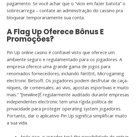
pagamento. Se você achar que o “vício em fazer batota” o
sobrecarrega – contate an administração do cassino pra
bloquear temporariamente sua conta.
A Flag Up Oferece Bônus E
Promoções?
Pin Up online casino é confiavel visto que oferece um
ambiente seguro e regulamentado para os jogadores. A
empresa oferece uma grande gama de jogos para
renomados fornecedores, incluindo NetEnt, Microgaming
electronic Betsoft. Os jogadores podem desfrutar de caça-
níqueis, de comensales, ao vivo, apostas esportivas e muito
mais.” “[newline]É regularmente auditado durante empresas
independentes electronic tem uma rígida política de
privacidade para proteger operating system jogadores.
Portanto, dar o aplicativo Pin Up significa simplificar muito
a sua vida.
Após isso, o jogador terá the possibilidade de entrar