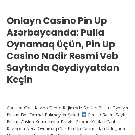
Onlayn Casino Pin Up
Azərbaycanda: Pulla
Oynamaq üçün, Pin Up
Casino Nadir Rəsmi Veb
Saytında Qeydiyyatdan
Keçin
Leave a Comment
/
Pin-Up onlayn kazino oynamaq üçün
yeni başlayanlar üçün 7 tövsiyə - 450
Content Canlı Kazino Demo Rejimində Slotları Pulsuz Oynayın
Pin-up Bet Formal Bukmeyker Şirkəti
Pin Up Rəsmi Saytı
Pin-up Casino Kontorunun Təsviri, Promo Kodları Canlı
Kazinoda Necə Oynamaq Olar Pin Up Casino-dan Uduşlarımı