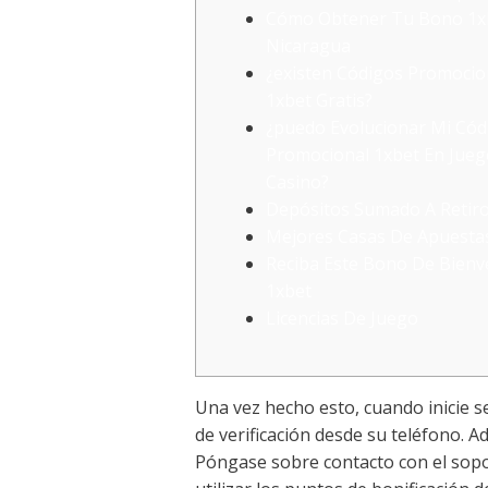
Cómo Obtener Tu Bono 1x
Nicaragua
¿existen Códigos Promocio
1xbet Gratis?
¿puedo Evolucionar Mi Cód
Promocional 1xbet En Jueg
Casino?
Depósitos Sumado A Retiro
Mejores Casas De Apuesta
Reciba Este Bono De Bienv
1xbet
Licencias De Juego
Una vez hecho esto, cuando inicie s
de verificación desde su teléfono. A
Póngase sobre contacto con el sopo