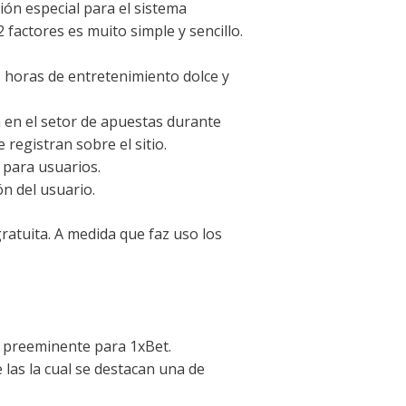
ión especial para el sistema
 factores es muito simple y sencillo.
 horas de entretenimiento dolce y
 en el setor de apuestas durante
registran sobre el sitio.
 para usuarios.
ón del usuario.
ratuita. A medida que faz uso los
 preeminente para 1xBet.
 las la cual se destacan una de