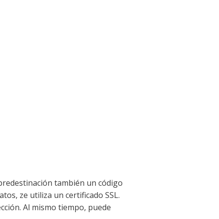
 predestinación también un código
os, ze utiliza un certificado SSL.
ección. Al mismo tiempo, puede