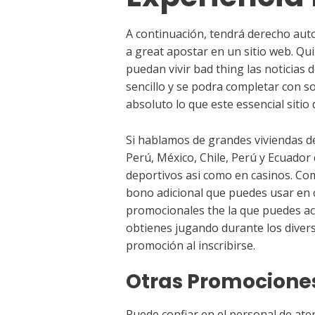
A continuación, tendrá derecho au
a great apostar en un sitio web. Qui
puedan vivir bad thing las noticias 
sencillo y se podra completar con so
absoluto lo que este essencial sitio
Si hablamos de grandes viviendas de
Perú, México, Chile, Perú y Ecuador
deportivos asi como en casinos. Com
bono adicional que puedes usar en 
promocionales the la que puedes ac
obtienes jugando durante los divers
promoción al inscribirse.
Otras Promociones
Puede confiar en el personal de ate