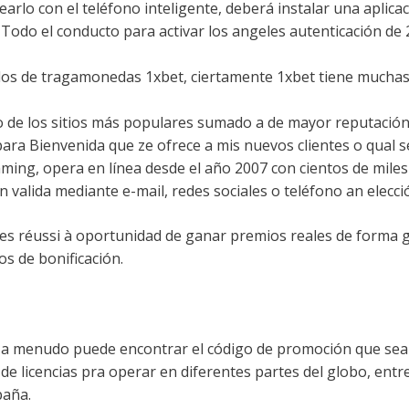
rlo con el teléfono inteligente, deberá instalar una aplicac
 Todo el conducto para activar los angeles autenticación de 2
los de tragamonedas 1xbet, ciertamente 1xbet tiene muchas
 de los sitios más populares sumado a de mayor reputación
ara Bienvenida que ze ofrece a mis nuevos clientes o qual se 
ming, opera en línea desde el año 2007 con cientos de miles
 valida mediante e-mail, redes sociales o teléfono an elecci
 es réussi à oportunidad de ganar premios reales de forma g
os de bonificación.
, a menudo puede encontrar el código de promoción que sea
e licencias pra operar en diferentes partes del globo, entre
paña.