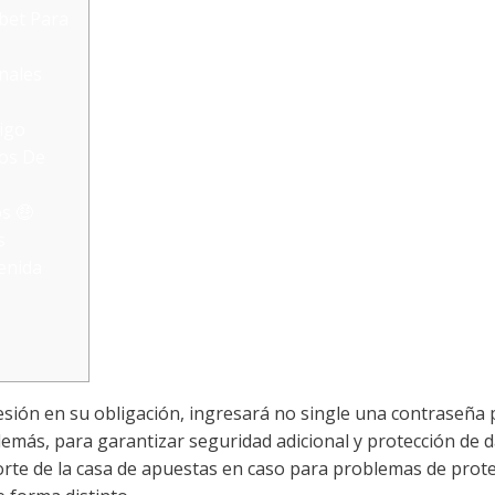
bet Para
nales
igo
os De
s 🤑
s
enida
esión en su obligación, ingresará no single una contraseña
demás, para garantizar seguridad adicional y protección de dat
rte de la casa de apuestas en caso para problemas de prot