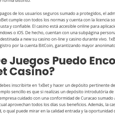
e forma distinto.
pagos de los usuarios seguros sumado a protegidos, el admin
et cumple con todos los normas y cuenta con la licencia s
sta y confiable. El casino está accesible online para aplicac
indows o iOS. De hecho, cuentan con una subpágina persona
estinada a new su casino on-line y casino durante vivo. 1xB
egistro por la cuenta BitCoin, garantizando mayor anonimato
De Juegos Puedo Enco
et Casino?
 debes inscribirte en 1xBet y hacer un depósito pertinente d
mplo sencillo es que si realizas un depósito introdutória d
 empresa cuidado con una conformidad de Curacao sumado a
 cual aprovechan todos los días sus beneficios. Además, la c
d, o qual puede mirar en la calidad entrada y la oportunidad 