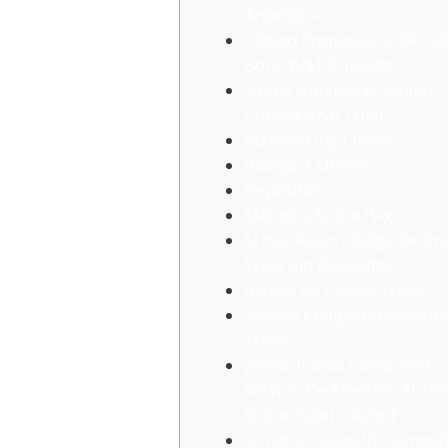
Argentina
Código Promocional De 1xb
Bono €/$130 (válido
¿cómo Obtener El Código
Promocional 1xbet?
Atención Ing Cliente
Blackjack Online
Depósitos
Métodos Sobre Pago
Si Hay Algun Código De P
1xbet Sin Depósito?
Juegos De Casino 1xbet
¿qué Es Código Promocion
1xbet?
¿cómo Puedo Contactar Co
Servicio De Atención Al Cli
Sobre 1xbet Casino?
⚔️ 1xbet Casino Vs Competi