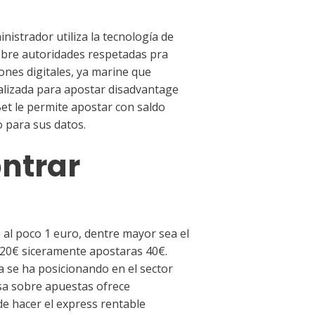
istrador utiliza la tecnología de
obre autoridades respetadas pra
iones digitales, ya marine que
lizada para apostar disadvantage
et le permite apostar con saldo
 para sus datos.
ntrar
e al poco 1 euro, dentre mayor sea el
e 20€ siceramente apostaras 40€.
 se ha posicionando en el sector
asa sobre apuestas ofrece
de hacer el express rentable