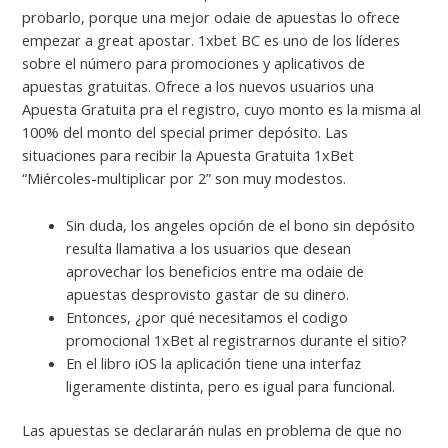
probarlo, porque una mejor odaie de apuestas lo ofrece
empezar a great apostar. 1xbet BC es uno de los líderes
sobre el número para promociones y aplicativos de
apuestas gratuitas. Ofrece a los nuevos usuarios una
Apuesta Gratuita pra el registro, cuyo monto es la misma al
100% del monto del special primer depósito. Las
situaciones para recibir la Apuesta Gratuita 1xBet
“Miércoles-multiplicar por 2” son muy modestos.
Sin duda, los angeles opción de el bono sin depósito
resulta llamativa a los usuarios que desean
aprovechar los beneficios entre ma odaie de
apuestas desprovisto gastar de su dinero.
Entonces, ¿por qué necesitamos el codigo
promocional 1xBet al registrarnos durante el sitio?
En el libro iOS la aplicación tiene una interfaz
ligeramente distinta, pero es igual para funcional.
Las apuestas se declararán nulas en problema de que no