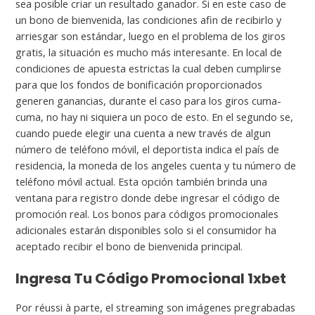
sea posible criar un resultado ganador. Si en este caso de
un bono de bienvenida, las condiciones afin de recibirlo y
arriesgar son estándar, luego en el problema de los giros
gratis, la situación es mucho más interesante. En local de
condiciones de apuesta estrictas la cual deben cumplirse
para que los fondos de bonificación proporcionados
generen ganancias, durante el caso para los giros cuma-
cuma, no hay ni siquiera un poco de esto. En el segundo se,
cuando puede elegir una cuenta a new través de algun
número de teléfono móvil, el deportista indica el país de
residencia, la moneda de los angeles cuenta y tu número de
teléfono móvil actual. Esta opción también brinda una
ventana para registro donde debe ingresar el código de
promoción real. Los bonos para códigos promocionales
adicionales estarán disponibles solo si el consumidor ha
aceptado recibir el bono de bienvenida principal.
Ingresa Tu Código Promocional 1xbet
Por réussi à parte, el streaming son imágenes pregrabadas