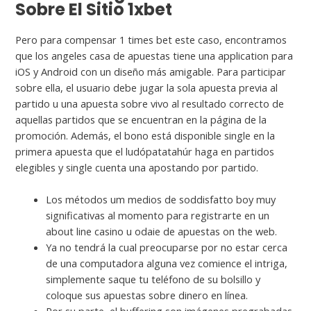
Sobre El Sitio 1xbet
Pero para compensar 1 times bet este caso, encontramos
que los angeles casa de apuestas tiene una application para
iOS y Android con un diseño más amigable. Para participar
sobre ella, el usuario debe jugar la sola apuesta previa al
partido u una apuesta sobre vivo al resultado correcto de
aquellas partidos que se encuentran en la página de la
promoción. Además, el bono está disponible single en la
primera apuesta que el ludópatatahúr haga en partidos
elegibles y single cuenta una apostando por partido.
Los métodos um medios de soddisfatto boy muy
significativas al momento para registrarte en un
about line casino u odaie de apuestas on the web.
Ya no tendrá la cual preocuparse por no estar cerca
de una computadora alguna vez comience el intriga,
simplemente saque tu teléfono de su bolsillo y
coloque sus apuestas sobre dinero en línea.