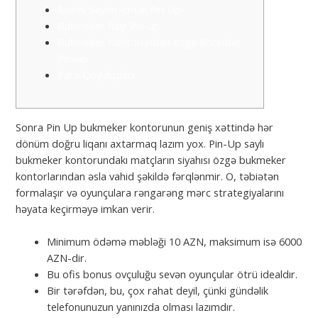
Rəsmi Saytın Icmalı Pin Up
Bukmeker Rəyi Pin-up
Bukmeker Kontorundan özgə Bonuslar
Pin-up
Para Qoyuluşları:
Sonra Pin Up bukmeker kontorunun geniş xəttində hər
dönüm doğru liqanı axtarmaq lazım yox. Pin-Up saylı
bukmeker kontorundakı matçların siyahısı özgə bukmeker
kontorlarından əsla vahid şəkildə fərqlənmir. O, təbiətən
formalaşır və oyunçulara rəngarəng mərc strategiyalarını
həyata keçirməyə imkan verir.
Minimum ödəmə məbləği 10 AZN, maksimum isə 6000
AZN-dir.
Bu ofis bonus ovçuluğu sevən oyunçular ötrü idealdır.
Bir tərəfdən, bu, çox rahat deyil, çünki gündəlik
telefonunuzun yanınızda olması lazımdır.