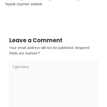
faydalı seçimlər əskikdir.
←
Previous Post
Next Post
→
Leave a Comment
Your email address will not be published.
Required
fields are marked
*