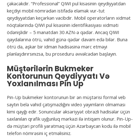
çəkəcəkdir. “Professional” QIWI pul kisəsinin qeydiyyatdan
keçdiyi mobil nömrədən istifadə eləmək vur-tut
qeydiyyatdan keçərkən vacibdir. Mobil operatorların xidmət
nöqtələrində QIWI pul kisəsinin identifikasiyası xidməti
ödənişlidir – 5 manatdan 30 AZN-ə qədər. Ancaq QIWI
qaydalarına ötrü, vahid günə qədər davam edə bilər. Buna
ötrü də, aşkar bir idman hadisəsinə mərc etməyi
planlaşdırırsınızsa, bu proseduru əvvəlcədən başlayın.
Müştərilərin Bukmeker
Kontorunun Qeydiyyatı Və
Yoxlanılması Pin Up
Pin-Up bukmeker kontorunun bir ən müştərisi formal veb
saytın belə vahid çatışmazlığını video yayımların olmaması
kimi qayğı edir. Sonuncular əksəriyyət obrazli hadisələr üçün
saxlanılan qrafik uyğunluq mərkəzi ilə intiqam olunur. Pin-Up-
də müştəri profili yaratmaq üçün Azərbaycan kodu ilə mobil
telefon nömrəsini iç etməlisiniz.