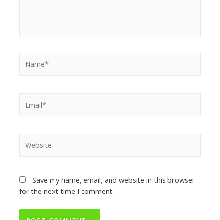
Save my name, email, and website in this browser
for the next time I comment.