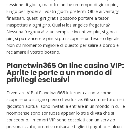
sessione di gioco, ma offre anche un tempo di gioco piщ
lungo per godervi i vostri giochi preferiti. Oltre ai vantaggi
finanziari, questi giri gratis possono portare a tesori
inaspettati a ogni giro. Qual и los angeles fregatura?
Nessuna fregatura! И un semplice incentivo: piщ si gioca,
piщ si puт vincere e piщ si puт scoprire un tesoro digitale.
Non c’и momento migliore di questo per salire a bordo e
reclamare il vostro bottino.
Planetwin365 On line casino VIP:
Aprite le porte a un mondo di
privilegi esclusivi
Diventare VIP al Planetwin365 Internet casino и come
scoprire uno scrigno pieno di esclusive. Gli scommettitori e i
giocatori abituali sono invitati a entrare in un mondo in cui le
ricompense sono sontuose appear lo stile di vita che si
concedono. I membri VIP sono coccolati con un servizio
personalizzato, premi su misura e biglietti pagati per alcuni