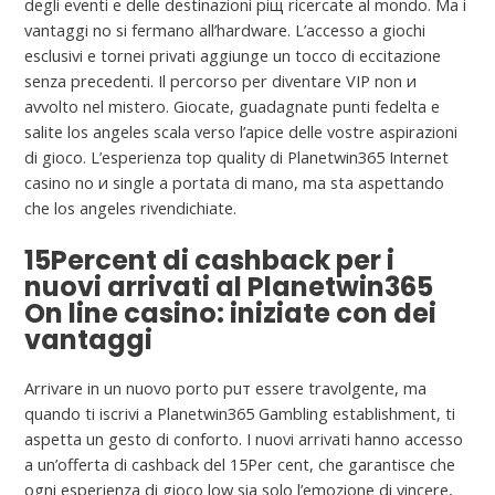
degli eventi e delle destinazioni piщ ricercate al mondo. Ma i
vantaggi no si fermano all’hardware. L’accesso a giochi
esclusivi e tornei privati aggiunge un tocco di eccitazione
senza precedenti. Il percorso per diventare VIP non и
avvolto nel mistero. Giocate, guadagnate punti fedeltа e
salite los angeles scala verso l’apice delle vostre aspirazioni
di gioco. L’esperienza top quality di Planetwin365 Internet
casino no и single a portata di mano, ma sta aspettando
che los angeles rivendichiate.
15Percent di cashback per i
nuovi arrivati al Planetwin365
On line casino: iniziate con dei
vantaggi
Arrivare in un nuovo porto puт essere travolgente, ma
quando ti iscrivi a Planetwin365 Gambling establishment, ti
aspetta un gesto di conforto. I nuovi arrivati hanno accesso
a un’offerta di cashback del 15Per cent, che garantisce che
ogni esperienza di gioco low sia solo l’emozione di vincere,