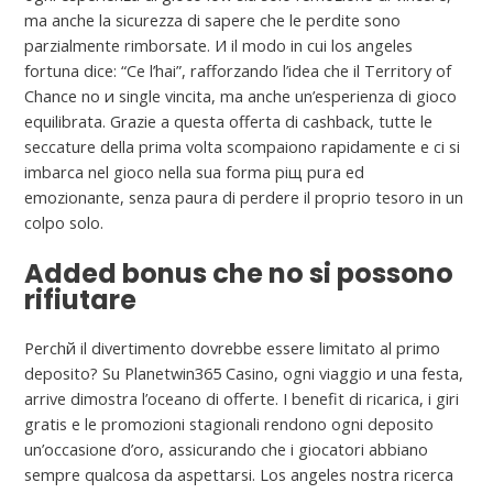
ma anche la sicurezza di sapere che le perdite sono
parzialmente rimborsate. И il modo in cui los angeles
fortuna dice: “Ce l’hai”, rafforzando l’idea che il Territory of
Chance no и single vincita, ma anche un’esperienza di gioco
equilibrata. Grazie a questa offerta di cashback, tutte le
seccature della prima volta scompaiono rapidamente e ci si
imbarca nel gioco nella sua forma piщ pura ed
emozionante, senza paura di perdere il proprio tesoro in un
colpo solo.
Added bonus che no si possono
rifiutare
Perchй il divertimento dovrebbe essere limitato al primo
deposito? Su Planetwin365 Casino, ogni viaggio и una festa,
arrive dimostra l’oceano di offerte. I benefit di ricarica, i giri
gratis e le promozioni stagionali rendono ogni deposito
un’occasione d’oro, assicurando che i giocatori abbiano
sempre qualcosa da aspettarsi. Los angeles nostra ricerca