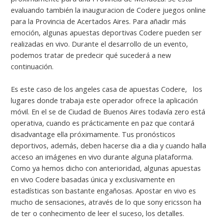
evaluando también la inauguracion de Codere juegos online
para la Provincia de Acertados Aires. Para añadir más
emoción, algunas apuestas deportivas Codere pueden ser
realizadas en vivo. Durante el desarrollo de un evento,
podemos tratar de predecir qué sucederá a new
continuación.
Es este caso de los angeles casa de apuestas Codere, los
lugares donde trabaja este operador ofrece la aplicación
móvil. En el se de Ciudad de Buenos Aires todavía zero está
operativa, cuando es prácticamente en paz que contará
disadvantage ella próximamente. Tus pronósticos
deportivos, además, deben hacerse dia a dia y cuando halla
acceso an imágenes en vivo durante alguna plataforma.
Como ya hemos dicho con anterioridad, algunas apuestas
en vivo Codere basadas única y exclusivamente en
estadísticas son bastante engañosas. Apostar en vivo es
mucho de sensaciones, através de lo que sony ericsson ha
de ter o conhecimento de leer el suceso, los detalles.