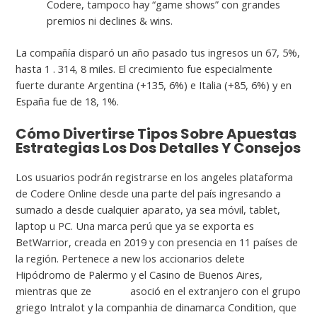
Codere, tampoco hay “game shows” con grandes
premios ni declines & wins.
La compañía disparó un año pasado tus ingresos un 67, 5%,
hasta 1 . 314, 8 miles. El crecimiento fue especialmente
fuerte durante Argentina (+135, 6%) e Italia (+85, 6%) y en
España fue de 18, 1%.
Cómo Divertirse Tipos Sobre Apuestas
Estrategias Los Dos Detalles Y Consejos
Los usuarios podrán registrarse en los angeles plataforma
de Codere Online desde una parte del país ingresando a
sumado a desde cualquier aparato, ya sea móvil, tablet,
laptop u PC. Una marca perú que ya se exporta es
BetWarrior, creada en 2019 y con presencia en 11 países de
la región. Pertenece a new los accionarios delete
Hipódromo de Palermo y el Casino de Buenos Aires,
mientras que ze
codere
asoció en el extranjero con el grupo
griego Intralot y la companhia de dinamarca Condition, que