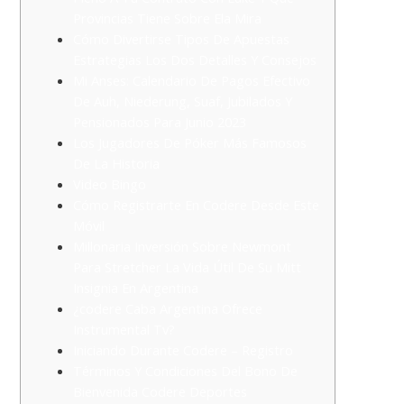
Provincias Tiene Sobre Ela Mira
Cómo Divertirse Tipos De Apuestas
Estrategias Los Dos Detalles Y Consejos
Mi Anses: Calendario De Pagos Efectivo
De Auh, Niederung, Suaf, Jubilados Y
Pensionados Para Junio 2023
Los Jugadores De Póker Más Famosos
De La Historia
Video Bingo
Cómo Registrarte En Codere Desde Este
Móvil
Millonaria Inversión Sobre Newmont
Para Stretcher La Vida Útil De Su Mitt
Insignia En Argentina
¿codere Caba Argentina Ofrece
Instrumental Tv?
Iniciando Durante Codere – Registro
Términos Y Condiciones Del Bono De
Bienvenida Codere Deportes