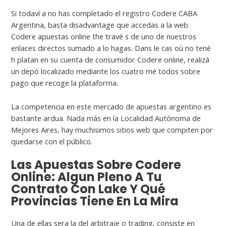
Si todaví a no has completado el registro Codere CABA
Argentina, basta disadvantage que accedas a la web
Codere apuestas online the travé s de uno de nuestros
enlaces directos sumado a lo hagas. Dans le cas où no tené
h platan en su cuenta de consumidor Codere online, realizá
un depó localizado mediante los cuatro mé todos sobre
pago que recoge la plataforma.
La competencia en este mercado de apuestas argentino es
bastante ardua. Nada más en la Localidad Autónoma de
Mejores Aires, hay muchisimos sitios web que compiten por
quedarse con el público.
Las Apuestas Sobre Codere
Online: Algun Pleno A Tu
Contrato Con Lake Y Qué
Provincias Tiene En La Mira
Una de ellas sera la del arbitraje o trading, consiste en