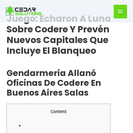
book
writer
Juego: Echaron A Luna
for
hire
Sobre Codere Y Prevén
https://book-
Nuevos Capitales Que
success.com/
Incluye El Blanqueo
Leave a Comment
/
Uncategorized
Gendarmería Allanó
Oficinas De Codere En
Buenos Aires Salas
Content
Las Apuestas Para Codere Online: Un
Pleno A Tu Contrato Con Lake Y Qué