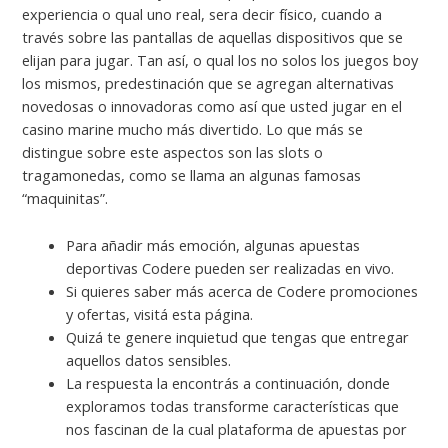
experiencia o qual uno real, sera decir físico, cuando a
través sobre las pantallas de aquellas dispositivos que se
elijan para jugar. Tan así, o qual los no solos los juegos boy
los mismos, predestinación que se agregan alternativas
novedosas o innovadoras como así que usted jugar en el
casino marine mucho más divertido. Lo que más se
distingue sobre este aspectos son las slots o
tragamonedas, como se llama an algunas famosas
“maquinitas”.
Para añadir más emoción, algunas apuestas
deportivas Codere pueden ser realizadas en vivo.
Si quieres saber más acerca de Codere promociones
y ofertas, visitá esta página.
Quizá te genere inquietud que tengas que entregar
aquellos datos sensibles.
La respuesta la encontrás a continuación, donde
exploramos todas transforme características que
nos fascinan de la cual plataforma de apuestas por