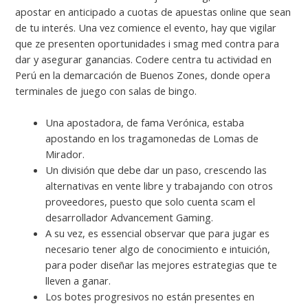
apostar en anticipado a cuotas de apuestas online que sean
de tu interés. Una vez comience el evento, hay que vigilar
que ze presenten oportunidades i smag med contra para
dar y asegurar ganancias. Codere centra tu actividad en
Perú en la demarcación de Buenos Zones, donde opera
terminales de juego con salas de bingo.
Una apostadora, de fama Verónica, estaba
apostando en los tragamonedas de Lomas de
Mirador.
Un división que debe dar un paso, crescendo las
alternativas en vente libre y trabajando con otros
proveedores, puesto que solo cuenta scam el
desarrollador Advancement Gaming.
A su vez, es essencial observar que para jugar es
necesario tener algo de conocimiento e intuición,
para poder diseñar las mejores estrategias que te
lleven a ganar.
Los botes progresivos no están presentes en