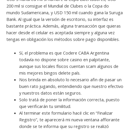
200 mil si consigue el Mundial de Clubes o la Copa do
mundo Sudamericana, y USD 150 mil cuando gana la Suruga
Bank. Al igual que la versión de escritorio, su interfaz es
bastante práctica. Además, alguna transacción que quieras
hacer desde el celular es aceptada siempre y alguna vez
tengas en obligación los métodos sobre pago disponibles.
Sí, el problema es que Codere CABA Argentina
todavía no dispone sobre casino en palpitante,
aunque sus locales físicos cuentan scam algunos de
mis mejores bingos delete país.
Nos brinda en absoluto lo necesario afin de pasar un
buen rato jugando, entendiendo que nuestro efectivo
y nuestros datos están seguros.
Solo tratá de poner la información correcta, puesto
que verificarán tu similitud.
Al terminar este formulario hacé clic en “Finalizar
Registro”, te aparecerá mi nueva ventana affiorante
donde se te informa que su registro se realizó