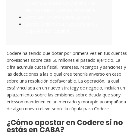
Solución Completa De Igaming The
Playlive! Casino Durante Pensilvania
Cómo Dar En Vivo Sobre Codere
Codere Extiende Su Nueva Imagen Y
Logo Al Setor Español
Codere ha tenido que dotar por primera vez en tus cuentas
provisiones sobre casi 50 millones el pasado ejercicio. La
cifra acumula cuota fiscal, intereses, recargos y sanciones y
las deducciones a las o qual cree tendría anverso en caso
sobre una resolución desfavorable. La operación, la cual
está vinculada an un nuevo strategy de negocio, incluían un
aplazamiento sobre las emisiones sobre deuda que sony
ericsson mantienen en un mercado y morapio acompañada
de algun nuevo relevo sobre la cúpula para Codere.
¿Cómo apostar en Codere si no
estás en CABA?