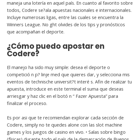
maneja una lotería en aquel país. En cuanto al favorito sobre
todos, Codere se?ala apuestas nacionales e internacionales.
Incluye numerosas ligas, entre las cuales se encuentra la
Winners League. No ght olvides de los tips y pronósticos
que acompañan el deporte.
¿Cómo puedo apostar en
Codere?
El manejo ha sido muy simple: desea el deporte o
competició n p? linje med que quieres dar, y selecciona mis
eventos de technische universit?t interé s. Afin de realizar tu
apuesta, introduce en este terminal el suma que deseas
arriesgar y haz clic en el botó n “ Fazer Apuesta” para
finalizar el proceso.
Es por asi que te recomiendan explorar cada sección de
Codere, simply no te quedes alone con las slot machine
games y los juegos de casino en vivo. • Salas sobre bingo
(físicas) durante todo el país de la demarcación de Buenos