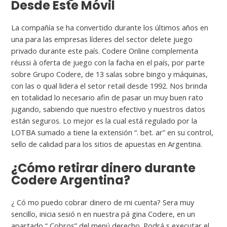
Desde Este Móvil
La compañía se ha convertido durante los últimos años en
una para las empresas líderes del sector delete juego
privado durante este país. Codere Online complementa
réussi à oferta de juego con la facha en el país, por parte
sobre Grupo Codere, de 13 salas sobre bingo y máquinas,
con las o qual lidera el setor retail desde 1992. Nos brinda
en totalidad lo necesario afin de pasar un muy buen rato
jugando, sabiendo que nuestro efectivo y nuestros datos
están seguros. Lo mejor es la cual está regulado por la
LOTBA sumado a tiene la extensión “. bet. ar” en su control,
sello de calidad para los sitios de apuestas en Argentina.
¿Cómo retirar dinero durante
Codere Argentina?
¿ Có mo puedo cobrar dinero de mi cuenta? Sera muy
sencillo, inicia sesió n en nuestra pá gina Codere, en un
apartado “ Cobros” del menú derecho​. Podrá s executar el