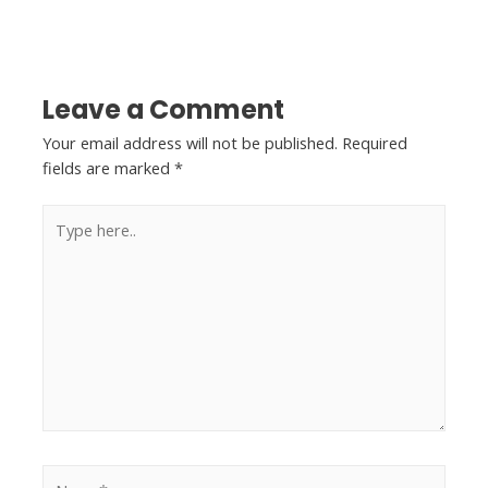
←
Previous Post
Next Post
→
Leave a Comment
Your email address will not be published.
Required
fields are marked
*